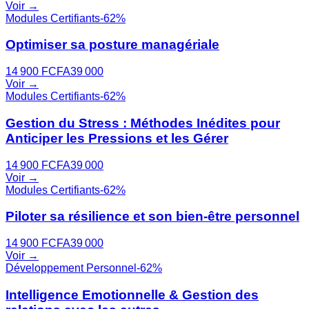
Voir →
Modules Certifiants
-
62
%
Optimiser sa posture managériale
14 900
FCFA
39 000
Voir →
Modules Certifiants
-
62
%
Gestion du Stress : Méthodes Inédites pour
Anticiper les Pressions et les Gérer
14 900
FCFA
39 000
Voir →
Modules Certifiants
-
62
%
Piloter sa résilience et son bien-être personnel
14 900
FCFA
39 000
Voir →
Développement Personnel
-
62
%
Intelligence Emotionnelle & Gestion des