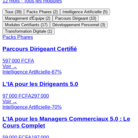
12 mois · Tous les modules
Tous
(
39
)
Packs Phares
(
2
)
Intelligence Artificielle
(
5
)
Management d'Équipe
(
2
)
Parcours Dirigeant
(
10
)
Modules Certifiants
(
17
)
Développement Personnel
(
3
)
Transformation Digitale
(
1
)
Packs Phares
Parcours Dirigeant Certifié
597 000
FCFA
Voir →
Intelligence Artificielle
-
67
%
L'IA pour les Dirigeants 5.0
97 000
FCFA
297 000
Voir →
Intelligence Artificielle
-
70
%
L'IA pour les Managers Commerciaux 5.0 : Le
Cours Complet
59 000
FCFA
197 000