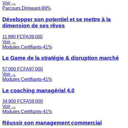
Voir →
Parcours Dirigeant
-
69
%
Développer son potentiel et se mettre à la
dimension de ses rêves
11 990
FCFA
39 000
Voir →
Modules Certifiants
-
41
%
Le Game de la stratégie & disruption marché
57 000
FCFA
97 000
Voir →
Modules Certifiants
-
41
%
Le coaching managérial 4.0
34 900
FCFA
59 000
Voir →
Modules Certifiants
-
41
%
Réussir son management commercial