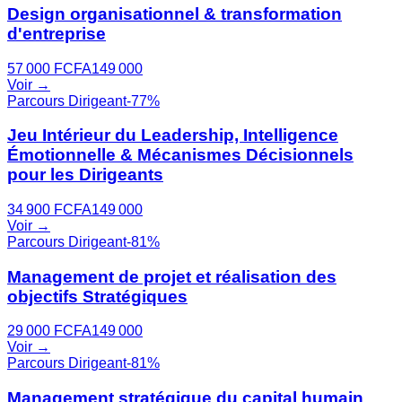
Design organisationnel & transformation
d'entreprise
57 000
FCFA
149 000
Voir →
Parcours Dirigeant
-
77
%
Jeu Intérieur du Leadership, Intelligence
Émotionnelle & Mécanismes Décisionnels
pour les Dirigeants
34 900
FCFA
149 000
Voir →
Parcours Dirigeant
-
81
%
Management de projet et réalisation des
objectifs Stratégiques
29 000
FCFA
149 000
Voir →
Parcours Dirigeant
-
81
%
Management stratégique du capital humain